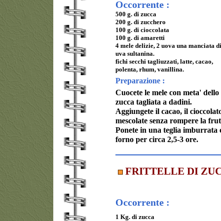
Occorrente :
500 g. di zucca
200 g. di zucchero
100 g. di cioccolata
100 g. di amaretti
4 mele delizie, 2 uova una manciata d
uva sultanina.
fichi secchi tagliuzzati, latte, cacao,
polenta, rhum, vanillina.
Preparazione :
Cuocete le mele con meta' dello 
zucca tagliata a dadini.
Aggiungete il cacao, il cioccolato
mescolate senza rompere la frut
Ponete in una teglia imburrata e
forno per circa 2,5-3 ore.
FRITTELLE DI ZU
Occorrente :
1 Kg. di zucca