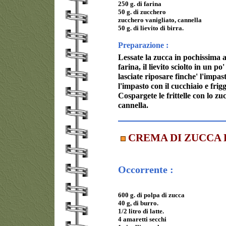
250 g. di farina
50 g. di zucchero
zucchero vanigliato, cannella
50 g. di lievito di birra.
Preparazione :
Lessate la zucca in pochissima a
farina, il lievito sciolto in un po'
lasciate riposare finche' l'impa
l'impasto con il cucchiaio e frigg
Cospargete le frittelle con lo z
cannella.
CREMA DI ZUCCA 
Occorrente :
600 g. di polpa di zucca
40 g, di burro.
1/2 litro di latte.
4 amaretti secchi