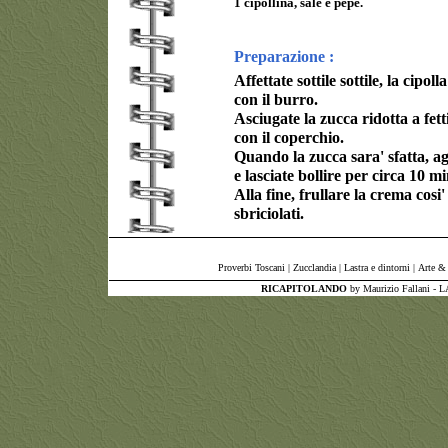
1 cipollina, sale e pepe.
Preparazione :
Affettate sottile sottile, la cipo
con il burro.
Asciugate la zucca ridotta a fetti
con il coperchio.
Quando la zucca sara' sfatta, aggi
e lasciate bollire per circa 10 mi
Alla fine, frullare la crema cosi'
sbriciolati.
Proverbi Toscani
|
Zucclandia
|
Lastra e dintorni
|
Arte & 
RICAPITOLANDO
by Maurizio Fallani - 